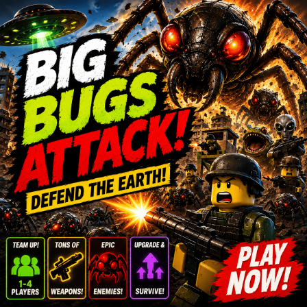
ONE PIECEなど、グローバルブランドとの積極的
なコラボレーション展開が挙げられます。ユーザー
は自分の写真から作成した精密な3Dアバターを使
用でき、全世界での登録者数は2億人を突破してい
ます。
4. cluster（クラスター）：日本発のメタバー
スプラットフォーム
clusterは、4万以上のユーザー作成ワールドを擁す
る日本最大級のメタバースプラットフォームです。
2017年のリリース以来、以下のような成長を遂げ
ています。