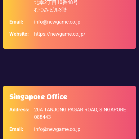
北幸2丁目10番48号
むつみビル3階
Email:
info@newgame.co.jp
Website:
https://newgame.co.jp/
Singapore Office
Address:
20A TANJONG PAGAR ROAD, SINGAPORE
088443
Email:
info@newgame.co.jp