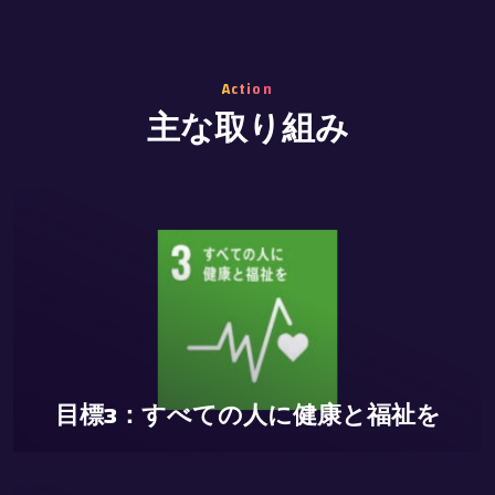
【メンタルヘルスサポート】 オンラインカウンセリング
とストレス管理支援/ 健康促進イベント/ バーチャルフ
Action
主な取り組み
ィットネスプログラムの展開
目標4：質の高い教育
【教育格差の解消】 無料メタバース学習スペースの提
供/ インクルーシブな学びの場/ バリアフリー教育環境
目標3：すべての人に健康と福祉を
の実現