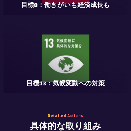
目標8：働きがいも経済成長も
議/ バーチャル会議の促進によるCO2排出削減の実現
目標13：気候変動への対策
Detailed Actions
具体的な取り組み