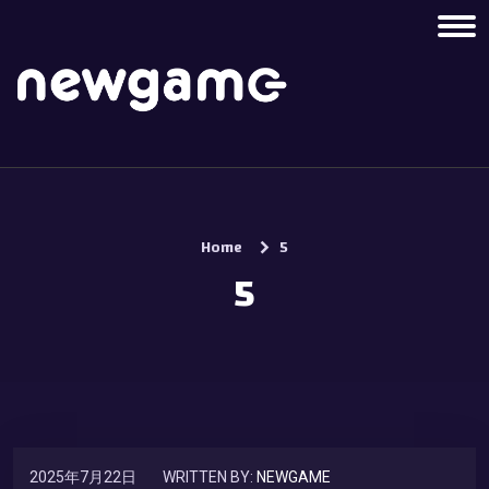
Home
5
5
2025年7月22日
WRITTEN BY:
NEWGAME