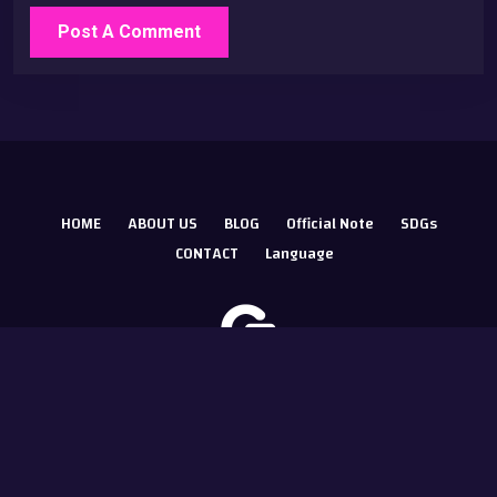
HOME
ABOUT US
BLOG
Official Note
SDGs
CONTACT
Language
© 2026 newgame inc.