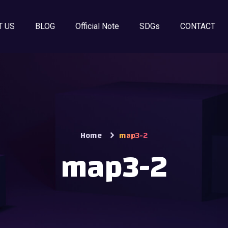
T US
BLOG
Official Note
SDGs
CONTACT
Home
map3-2
map3-2